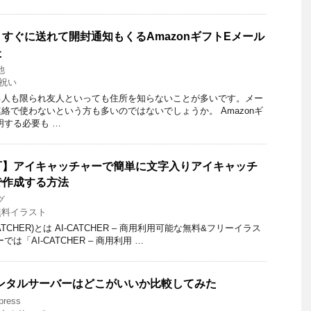
すぐに送れて開封通知もくるAmazonギフトEメール
た
他
祝い
る人も限られ友人といっても住所を知らないことが多いです。メー
絡で使わないという方も多いのではないでしょうか。 Amazonギ
明する必要も …
可】アイキャッチャーで簡単に文字入りアイキャッチ
で作成する方法
グ
無料イラスト
TCHER)とは AI-CATCHER – 商用利用可能な無料&フリーイラス
は「AI-CATCHER – 商用利用 …
無料レンタルサーバーはどこがいいか比較してみた
press