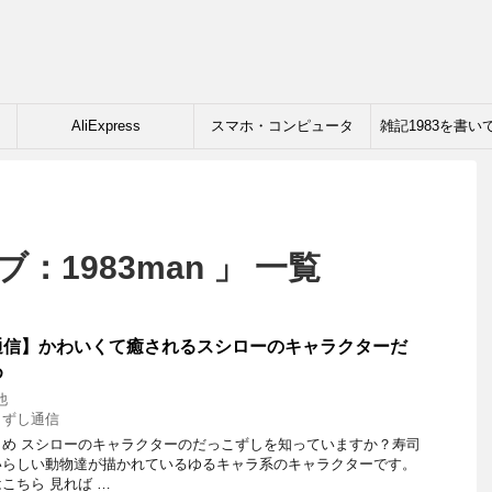
AliExpress
スマホ・コンピュータ
雑記1983を書い
：1983man 」 一覧
通信】かわいくて癒されるスシローのキャラクターだ
め
他
こずし通信
め スシローのキャラクターのだっこずしを知っていますか？寿司
いらしい動物達が描かれているゆるキャラ系のキャラクターです。
こちら 見れば …