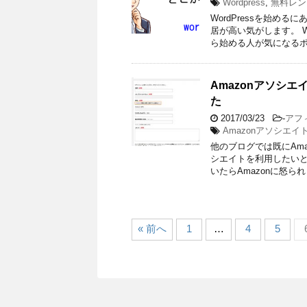
Wordpress
,
無料レン
WordPressを始
居が高い気がします。 W
ら始める人が気になるポ
Amazonアソシ
た
2017/03/23
-
アフ
Amazonアソシエイ
他のブログでは既にAma
シエイトを利用したいと
いたらAmazonに怒られ
« 前へ
1
…
4
5