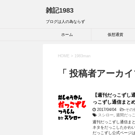
雑記1983
ブログは人の為ならず
ホーム
仮想通貨
HOME
>
1983man
「 投稿者アーカイブ
【週刊だっこずし
っこずし通信まと
2017/04/04
-
その
スシロー
,
週間だっ
週刊だっこずし通信まと
ネタをだっこしたかわ
だっこずし公式ページは