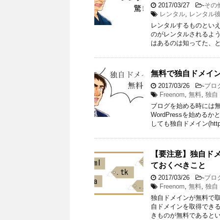
2017/03/27
-
その
レンタル
,
レンタル
レンタルするものとい
のがレンタルされるよ
はあるのは知ってた、と
無料で独自ドメイン
2017/03/26
-
ブロ
Freenom
,
無料
,
独自
ブログを始める時には
WordPressを始
しても独自ドメイン(http;
【要注意】独自ドメ
ておくべきこと
2017/03/26
-
ブロ
Freenom
,
無料
,
独自
独自ドメインが無料で取
自ドメインを取得できる
きものが無料であるとい