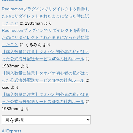
Redirectionプラグインでリダイレクトを削除し
たのにリダイレクトされたままになった時に試
したこと
に
1983man
より
Redirectionプラグインでリダイレクトを削除し
たのにリダイレクトされたままになった時に試
したこと
に
くるみん
より
【購入数量に注意】タオバオ初心者の私がはま
った公式海外配送サービス4PXの社内ルール
に
1983man
より
【購入数量に注意】タオバオ初心者の私がはま
った公式海外配送サービス4PXの社内ルール
に
xiao
より
【購入数量に注意】タオバオ初心者の私がはま
った公式海外配送サービス4PXの社内ルール
に
1983man
より
ア
ー
カ
AliExpress