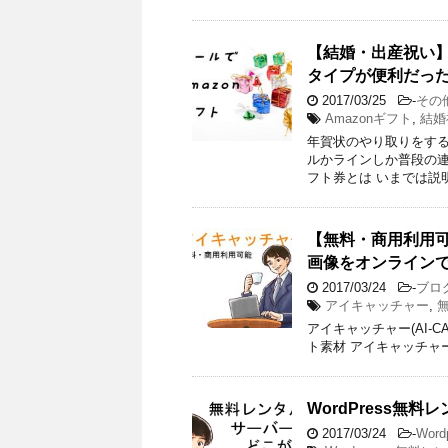
【結婚・出産祝い】
タイプが便利だっ
2017/03/25
-
その
Amazonギフト
,
結婚
年賀状のやり取りをす
ルかラインしか普段の連
フト券とは いまでは説
【無料・商用利用
画像をオンライン
2017/03/24
-
ブロ
アイキャッチャー
,
アイキャッチャー(AI-CA
ト素材 アイキャッチャーで
WordPress
2017/03/24
-
Word