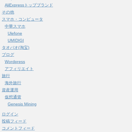
イ
AliExpressトップブランド
ブ
その他
スマホ・コンピュータ
中華スマホ
Ulefone
UMIDIGI
タオバオ(淘宝)
ブログ
Wordpress
アフィリエイト
旅行
海外旅行
資産運用
仮想通貨
Genesis Mining
ログイン
投稿フィード
コメントフィード