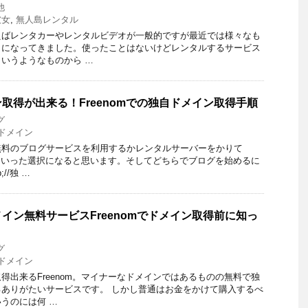
他
彼女
,
無人島レンタル
えばレンタカーやレンタルビデオが一般的ですが最近では様々なも
うになってきました。使ったことはないけどレンタルするサービス
いうようなものから …
取得が出来る！Freenomでの独自ドメイン取得手順
グ
ドメイン
無料のブログサービスを利用するかレンタルサーバーをかりて
めるかといった選択になると思います。そしてどちらでブログを始めるに
//独 …
イン無料サービスFreenomでドメイン取得前に知っ
グ
ドメイン
得出来るFreenom。マイナーなドメインではあるものの無料で独
ありがたいサービスです。 しかし普通はお金をかけて購入するべ
うのには何 …