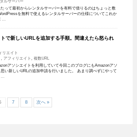
タルサーバー
めるにあたって最初からレンタルサーバーを有料で借りるのはちょっと敷
ordPressを無料で使えるレンタルサーバーの仕様についてこれか
 …
エイトで新しいURLを追加する手順。間違えたら怒られ
ィリエイト
ト
,
アフィリエイト
,
複数URL
zonアソシエイトを利用していて今回このブログにもAmazonアソ
思い新しいURLの追加申請を行いました。 あまり調べずにやって
 …
6
7
8
次へ »