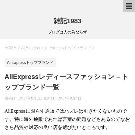
雑記1983
ブログは人の為ならず
HOME
>
AliExpress
>
AliExpressトップブランド
>
AliExpressトップブランド
AliExpressレディースファッション – ト
ップブランド一覧
投稿日：2017年8月1日 更新日：
2017年8月4日
AliExpress
に限らず通販ではハズレは引きたくないもので
す。特に海外通販であれば言葉の問題などもあるのでなお
さら品質や対応の良い店を選びたいところです。