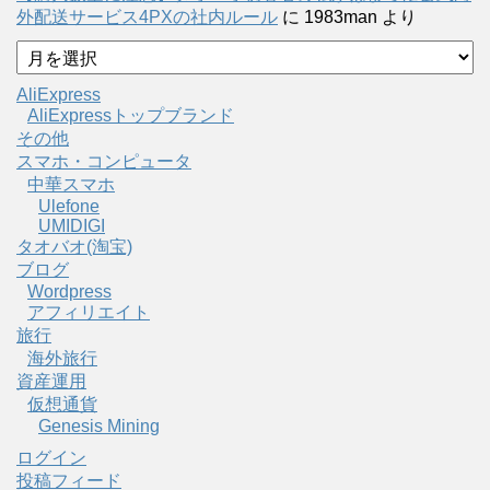
外配送サービス4PXの社内ルール
に
1983man
より
ア
ー
AliExpress
カ
AliExpressトップブランド
イ
その他
ブ
スマホ・コンピュータ
中華スマホ
Ulefone
UMIDIGI
タオバオ(淘宝)
ブログ
Wordpress
アフィリエイト
旅行
海外旅行
資産運用
仮想通貨
Genesis Mining
ログイン
投稿フィード