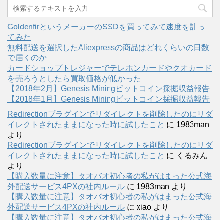
GoldenfirというメーカーのSSDを買ってみて速度を計っ
てみた
無料配送を選択したAliexpressの商品はどれくらいの日数
で届くのか
カードショップトレジャーでテレホンカードやクオカード
を売ろうとしたら買取価格が低かった
【2018年2月】Genesis Miningビットコイン採掘収益報告
【2018年1月】Genesis Miningビットコイン採掘収益報告
Redirectionプラグインでリダイレクトを削除したのにリダ
イレクトされたままになった時に試したこと
に
1983man
より
Redirectionプラグインでリダイレクトを削除したのにリダ
イレクトされたままになった時に試したこと
に
くるみん
より
【購入数量に注意】タオバオ初心者の私がはまった公式海
外配送サービス4PXの社内ルール
に
1983man
より
【購入数量に注意】タオバオ初心者の私がはまった公式海
外配送サービス4PXの社内ルール
に
xiao
より
【購入数量に注意】タオバオ初心者の私がはまった公式海